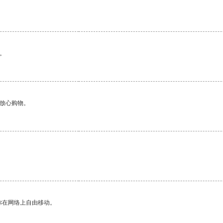
。
够放心购物。
你在网络上自由移动。