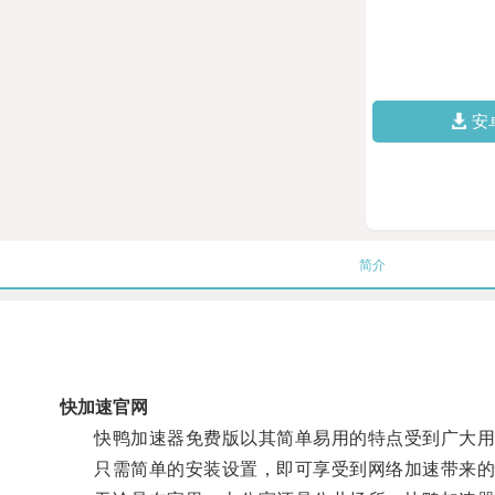
安
简介
快加速官网
快鸭加速器免费版以其简单易用的特点受到广大用
只需简单的安装设置，即可享受到网络加速带来的