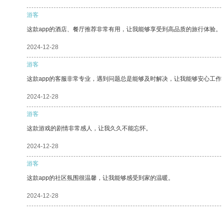
游客
这款app的酒店、餐厅推荐非常有用，让我能够享受到高品质的旅行体验。
2024-12-28
游客
这款app的客服非常专业，遇到问题总是能够及时解决，让我能够安心工作
2024-12-28
游客
这款游戏的剧情非常感人，让我久久不能忘怀。
2024-12-28
游客
这款app的社区氛围很温馨，让我能够感受到家的温暖。
2024-12-28