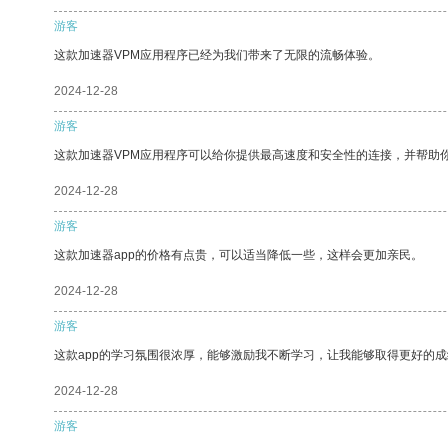
游客
这款加速器VPM应用程序已经为我们带来了无限的流畅体验。
2024-12-28
游客
这款加速器VPM应用程序可以给你提供最高速度和安全性的连接，并帮助
2024-12-28
游客
这款加速器app的价格有点贵，可以适当降低一些，这样会更加亲民。
2024-12-28
游客
这款app的学习氛围很浓厚，能够激励我不断学习，让我能够取得更好的成
2024-12-28
游客