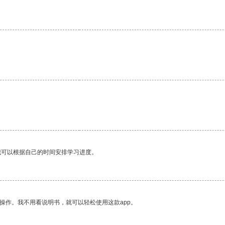
我可以根据自己的时间安排学习进度。
操作。我不用看说明书，就可以轻松使用这款app。