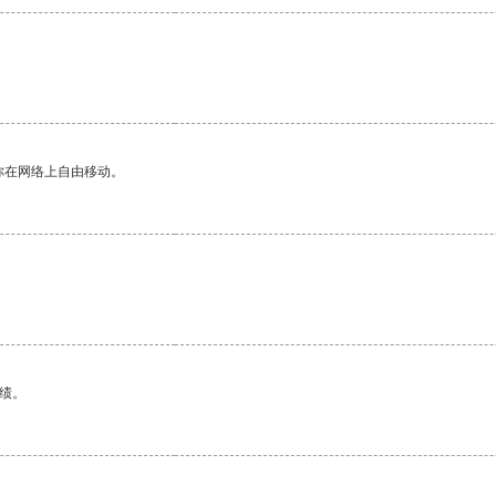
你在网络上自由移动。
绩。