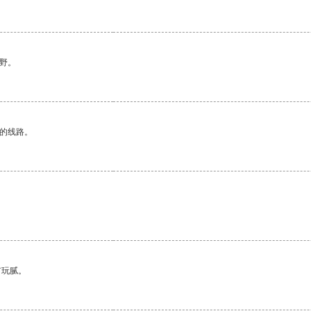
野。
区的线路。
有玩腻。