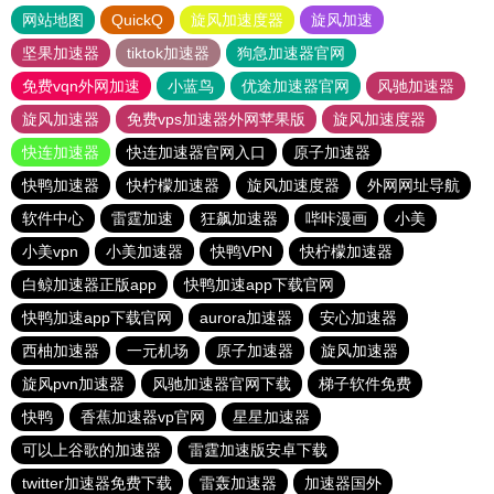
网站地图
QuickQ
旋风加速度器
旋风加速
坚果加速器
tiktok加速器
狗急加速器官网
免费vqn外网加速
小蓝鸟
优途加速器官网
风驰加速器
旋风加速器
免费vps加速器外网苹果版
旋风加速度器
快连加速器
快连加速器官网入口
原子加速器
快鸭加速器
快柠檬加速器
旋风加速度器
外网网址导航
软件中心
雷霆加速
狂飙加速器
哔咔漫画
小美
小美vpn
小美加速器
快鸭VPN
快柠檬加速器
白鲸加速器正版app
快鸭加速app下载官网
快鸭加速app下载官网
aurora加速器
安心加速器
西柚加速器
一元机场
原子加速器
旋风加速器
旋风pvn加速器
风驰加速器官网下载
梯子软件免费
快鸭
香蕉加速器vp官网
星星加速器
可以上谷歌的加速器
雷霆加速版安卓下载
twitter加速器免费下载
雷轰加速器
加速器国外