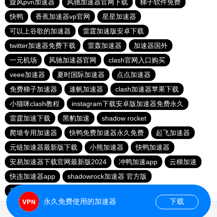
旋风pvn加速器
风驰加速器官网下载
梯子软件免费
快鸭
香蕉加速器vp官网
星星加速器
可以上谷歌的加速器
雷霆加速版安卓下载
twitter加速器免费下载
雷轰加速器
加速器国外
一元机场
风驰加速器官网
clash官网入口购买
veee加速器
夏时国际加速器
点点加速器
免费梯子加速器
速帆加速器
clash加速器苹果下载
小猫咪clash教程
instagram下载安卓版加速器免费永久
雷霆加速下载
黑豹加速
shadow rocket
爬墙专用加速器
快鸭免费加速器永久免费
起飞加速器
元链加速器最新版下载
小熊加速器
快鸭加速器
安易加速器下载官网最新版2024
冲鸭加速app
云梯加速
快连加速器app
shadowrock加速器 官方版
原子加速器app下载官网最新版
疾风加速器
永久免费使用的加速器
下载