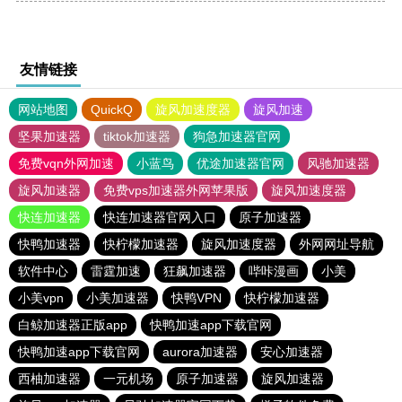
友情链接
网站地图
QuickQ
旋风加速度器
旋风加速
坚果加速器
tiktok加速器
狗急加速器官网
免费vqn外网加速
小蓝鸟
优途加速器官网
风驰加速器
旋风加速器
免费vps加速器外网苹果版
旋风加速度器
快连加速器
快连加速器官网入口
原子加速器
快鸭加速器
快柠檬加速器
旋风加速度器
外网网址导航
软件中心
雷霆加速
狂飙加速器
哔咔漫画
小美
小美vpn
小美加速器
快鸭VPN
快柠檬加速器
白鲸加速器正版app
快鸭加速app下载官网
快鸭加速app下载官网
aurora加速器
安心加速器
西柚加速器
一元机场
原子加速器
旋风加速器