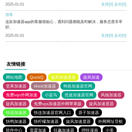
2025-01-01
支持
[0]
反对
[0]
游客
这款加速器app的客服很贴心，遇到问题都能及时解决，服务态度非常
好。
2025-01-01
支持
[0]
反对
[0]
友情链接
网站地图
QuickQ
旋风加速度器
旋风加速
坚果加速器
tiktok加速器
狗急加速器官网
免费vqn外网加速
小蓝鸟
优途加速器官网
风驰加速器
旋风加速器
免费vps加速器外网苹果版
旋风加速度器
快连加速器
快连加速器官网入口
原子加速器
快鸭加速器
快柠檬加速器
旋风加速度器
外网网址导航
软件中心
雷霆加速
狂飙加速器
哔咔漫画
小美