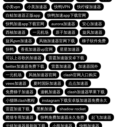
小美vpn
小美加速器
快鸭VPN
快柠檬加速器
白鲸加速器正版app
快鸭加速app下载官网
快鸭加速app下载官网
aurora加速器
安心加速器
西柚加速器
一元机场
原子加速器
旋风加速器
旋风pvn加速器
风驰加速器官网下载
梯子软件免费
快鸭
香蕉加速器vp官网
星星加速器
可以上谷歌的加速器
雷霆加速版安卓下载
twitter加速器免费下载
雷轰加速器
加速器国外
一元机场
风驰加速器官网
clash官网入口购买
veee加速器
夏时国际加速器
点点加速器
免费梯子加速器
速帆加速器
clash加速器苹果下载
小猫咪clash教程
instagram下载安卓版加速器免费永久
雷霆加速下载
黑豹加速
shadow rocket
爬墙专用加速器
快鸭免费加速器永久免费
起飞加速器
元链加速器最新版下载
小熊加速器
快鸭加速器