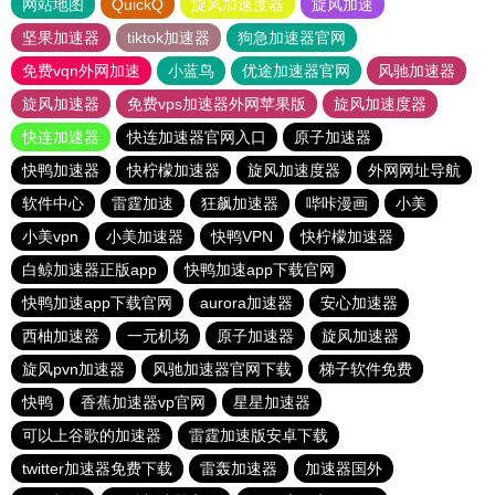
网站地图
QuickQ
旋风加速度器
旋风加速
坚果加速器
tiktok加速器
狗急加速器官网
免费vqn外网加速
小蓝鸟
优途加速器官网
风驰加速器
旋风加速器
免费vps加速器外网苹果版
旋风加速度器
快连加速器
快连加速器官网入口
原子加速器
快鸭加速器
快柠檬加速器
旋风加速度器
外网网址导航
软件中心
雷霆加速
狂飙加速器
哔咔漫画
小美
小美vpn
小美加速器
快鸭VPN
快柠檬加速器
白鲸加速器正版app
快鸭加速app下载官网
快鸭加速app下载官网
aurora加速器
安心加速器
西柚加速器
一元机场
原子加速器
旋风加速器
旋风pvn加速器
风驰加速器官网下载
梯子软件免费
快鸭
香蕉加速器vp官网
星星加速器
可以上谷歌的加速器
雷霆加速版安卓下载
twitter加速器免费下载
雷轰加速器
加速器国外