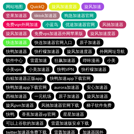
网站地图
QuickQ
旋风加速度器
旋风加速
坚果加速器
tiktok加速器
狗急加速器官网
免费vqn外网加速
小蓝鸟
优途加速器官网
风驰加速器
旋风加速器
免费vps加速器外网苹果版
旋风加速度器
快连加速器
快连加速器官网入口
原子加速器
快鸭加速器
快柠檬加速器
旋风加速度器
外网网址导航
软件中心
雷霆加速
狂飙加速器
哔咔漫画
小美
小美vpn
小美加速器
快鸭VPN
快柠檬加速器
白鲸加速器正版app
快鸭加速app下载官网
快鸭加速app下载官网
aurora加速器
安心加速器
西柚加速器
一元机场
原子加速器
旋风加速器
旋风pvn加速器
风驰加速器官网下载
梯子软件免费
快鸭
香蕉加速器vp官网
星星加速器
可以上谷歌的加速器
雷霆加速版安卓下载
twitter加速器免费下载
雷轰加速器
加速器国外