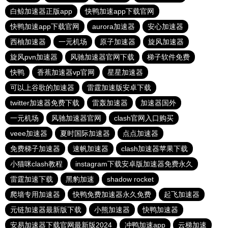
白鲸加速器正版app
快鸭加速app下载官网
快鸭加速app下载官网
aurora加速器
安心加速器
西柚加速器
一元机场
原子加速器
旋风加速器
旋风pvn加速器
风驰加速器官网下载
梯子软件免费
快鸭
香蕉加速器vp官网
星星加速器
可以上谷歌的加速器
雷霆加速版安卓下载
twitter加速器免费下载
雷轰加速器
加速器国外
一元机场
风驰加速器官网
clash官网入口购买
veee加速器
夏时国际加速器
点点加速器
免费梯子加速器
速帆加速器
clash加速器苹果下载
小猫咪clash教程
instagram下载安卓版加速器免费永久
雷霆加速下载
黑豹加速
shadow rocket
爬墙专用加速器
快鸭免费加速器永久免费
起飞加速器
元链加速器最新版下载
小熊加速器
快鸭加速器
安易加速器下载官网最新版2024
冲鸭加速app
云梯加速