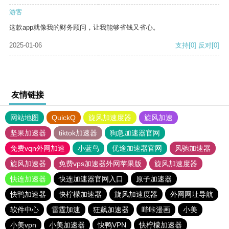
游客
这款app就像我的财务顾问，让我能够省钱又省心。
2025-01-06
支持
[0]
反对
[0]
友情链接
网站地图
QuickQ
旋风加速度器
旋风加速
坚果加速器
tiktok加速器
狗急加速器官网
免费vqn外网加速
小蓝鸟
优途加速器官网
风驰加速器
旋风加速器
免费vps加速器外网苹果版
旋风加速度器
快连加速器
快连加速器官网入口
原子加速器
快鸭加速器
快柠檬加速器
旋风加速度器
外网网址导航
软件中心
雷霆加速
狂飙加速器
哔咔漫画
小美
小美vpn
小美加速器
快鸭VPN
快柠檬加速器