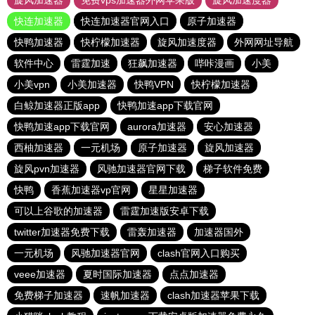
旋风加速器
免费vps加速器外网苹果版
旋风加速度器
快连加速器
快连加速器官网入口
原子加速器
快鸭加速器
快柠檬加速器
旋风加速度器
外网网址导航
软件中心
雷霆加速
狂飙加速器
哔咔漫画
小美
小美vpn
小美加速器
快鸭VPN
快柠檬加速器
白鲸加速器正版app
快鸭加速app下载官网
快鸭加速app下载官网
aurora加速器
安心加速器
西柚加速器
一元机场
原子加速器
旋风加速器
旋风pvn加速器
风驰加速器官网下载
梯子软件免费
快鸭
香蕉加速器vp官网
星星加速器
可以上谷歌的加速器
雷霆加速版安卓下载
twitter加速器免费下载
雷轰加速器
加速器国外
一元机场
风驰加速器官网
clash官网入口购买
veee加速器
夏时国际加速器
点点加速器
免费梯子加速器
速帆加速器
clash加速器苹果下载