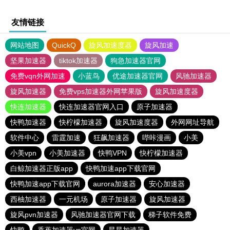
友情链接
网站地图
QuickQ
旋风加速度器
旋风加速
坚果加速器
tiktok加速器
狗急加速器官网
免费vqn外网加速
小蓝鸟
优途加速器官网
风驰加速器
旋风加速器
免费vps加速器外网苹果版
旋风加速度器
快连加速器
快连加速器官网入口
原子加速器
快鸭加速器
快柠檬加速器
旋风加速度器
外网网址导航
软件中心
雷霆加速
狂飙加速器
哔咔漫画
小美
小美vpn
小美加速器
快鸭VPN
快柠檬加速器
白鲸加速器正版app
快鸭加速app下载官网
快鸭加速app下载官网
aurora加速器
安心加速器
西柚加速器
一元机场
原子加速器
旋风加速器
旋风pvn加速器
风驰加速器官网下载
梯子软件免费