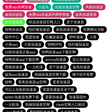
免费vqn外网加速
小蓝鸟
优途加速器官网
风驰加速器
旋风加速器
免费vps加速器外网苹果版
旋风加速度器
快连加速器
快连加速器官网入口
原子加速器
快鸭加速器
快柠檬加速器
旋风加速度器
外网网址导航
软件中心
雷霆加速
狂飙加速器
哔咔漫画
小美
小美vpn
小美加速器
快鸭VPN
快柠檬加速器
白鲸加速器正版app
快鸭加速app下载官网
快鸭加速app下载官网
aurora加速器
安心加速器
西柚加速器
一元机场
原子加速器
旋风加速器
旋风pvn加速器
风驰加速器官网下载
梯子软件免费
快鸭
香蕉加速器vp官网
星星加速器
可以上谷歌的加速器
雷霆加速版安卓下载
twitter加速器免费下载
雷轰加速器
加速器国外
一元机场
风驰加速器官网
clash官网入口购买