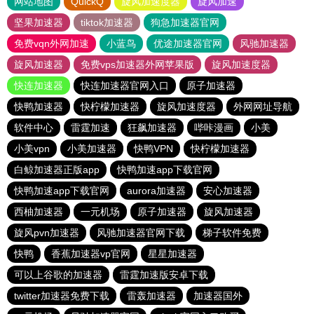
网站地图
QuickQ
旋风加速度器
旋风加速
坚果加速器
tiktok加速器
狗急加速器官网
免费vqn外网加速
小蓝鸟
优途加速器官网
风驰加速器
旋风加速器
免费vps加速器外网苹果版
旋风加速度器
快连加速器
快连加速器官网入口
原子加速器
快鸭加速器
快柠檬加速器
旋风加速度器
外网网址导航
软件中心
雷霆加速
狂飙加速器
哔咔漫画
小美
小美vpn
小美加速器
快鸭VPN
快柠檬加速器
白鲸加速器正版app
快鸭加速app下载官网
快鸭加速app下载官网
aurora加速器
安心加速器
西柚加速器
一元机场
原子加速器
旋风加速器
旋风pvn加速器
风驰加速器官网下载
梯子软件免费
快鸭
香蕉加速器vp官网
星星加速器
可以上谷歌的加速器
雷霆加速版安卓下载
twitter加速器免费下载
雷轰加速器
加速器国外