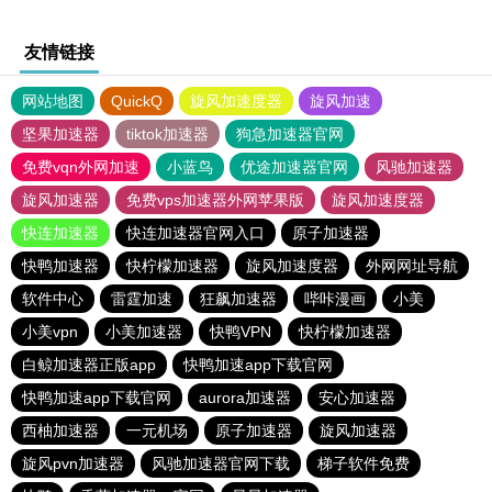
友情链接
网站地图
QuickQ
旋风加速度器
旋风加速
坚果加速器
tiktok加速器
狗急加速器官网
免费vqn外网加速
小蓝鸟
优途加速器官网
风驰加速器
旋风加速器
免费vps加速器外网苹果版
旋风加速度器
快连加速器
快连加速器官网入口
原子加速器
快鸭加速器
快柠檬加速器
旋风加速度器
外网网址导航
软件中心
雷霆加速
狂飙加速器
哔咔漫画
小美
小美vpn
小美加速器
快鸭VPN
快柠檬加速器
白鲸加速器正版app
快鸭加速app下载官网
快鸭加速app下载官网
aurora加速器
安心加速器
西柚加速器
一元机场
原子加速器
旋风加速器
旋风pvn加速器
风驰加速器官网下载
梯子软件免费