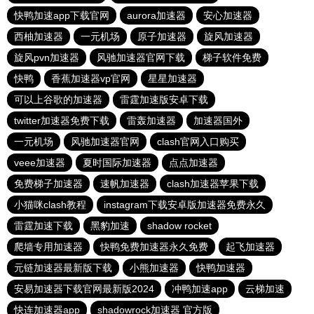
快鸭加速app下载官网
aurora加速器
安心加速器
西柚加速器
一元机场
原子加速器
旋风加速器
旋风pvn加速器
风驰加速器官网下载
梯子软件免费
快鸭
香蕉加速器vp官网
星星加速器
可以上谷歌的加速器
雷霆加速版安卓下载
twitter加速器免费下载
雷轰加速器
加速器国外
一元机场
风驰加速器官网
clash官网入口购买
veee加速器
夏时国际加速器
点点加速器
免费梯子加速器
速帆加速器
clash加速器苹果下载
小猫咪clash教程
instagram下载安卓版加速器免费永久
雷霆加速下载
黑豹加速
shadow rocket
爬墙专用加速器
快鸭免费加速器永久免费
起飞加速器
元链加速器最新版下载
小熊加速器
快鸭加速器
安易加速器下载官网最新版2024
冲鸭加速app
云梯加速
快连加速器app
shadowrock加速器 官方版