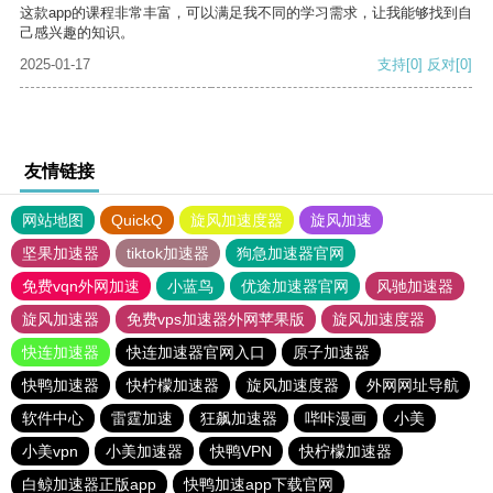
这款app的课程非常丰富，可以满足我不同的学习需求，让我能够找到自
己感兴趣的知识。
2025-01-17
支持
[0]
反对
[0]
友情链接
网站地图
QuickQ
旋风加速度器
旋风加速
坚果加速器
tiktok加速器
狗急加速器官网
免费vqn外网加速
小蓝鸟
优途加速器官网
风驰加速器
旋风加速器
免费vps加速器外网苹果版
旋风加速度器
快连加速器
快连加速器官网入口
原子加速器
快鸭加速器
快柠檬加速器
旋风加速度器
外网网址导航
软件中心
雷霆加速
狂飙加速器
哔咔漫画
小美
小美vpn
小美加速器
快鸭VPN
快柠檬加速器
白鲸加速器正版app
快鸭加速app下载官网